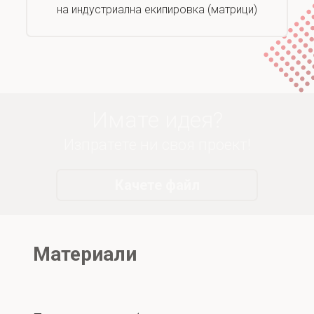
на индустриална екипировка (матрици)
Имате идея?
Изпратете ни своя проект!
Качете файл
Материали