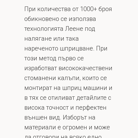
При количества от 1000+ броя
обикновено се използва
технологията Леене под
налягане или така
нареченото шприцване. При
този метод първо се
изработват висококачествени
стоманени калъпи, които се
монтират на шприц машини и
в тях се отиливат детайлите с
висока точност и перфектен
външен вид. Изборът на
материали е огромен и може
да отговори на всяко едно