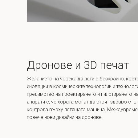
Дронове и 3D печат
Желанието на човека да лети е безкрайно, коет
иновации в космическите технологии и технолог
предимство на проектирането и пилотирането на
апарати е, че хората могат да стоят здраво стъ
контрола върху летящата машина. Междувремен
повече нови дизайни на дронове.