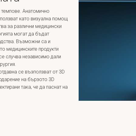
 темпове. Анатомично
зползват като визуална помощ
тва за различни медицински
огията могат да бъдат
одства. Възможни са и
ато медицинските продукти
 се случва независимо дали
рургия.
 отдавна се възползват от 3D
годарение на бързото 3D
ктирани така, че да паснат на