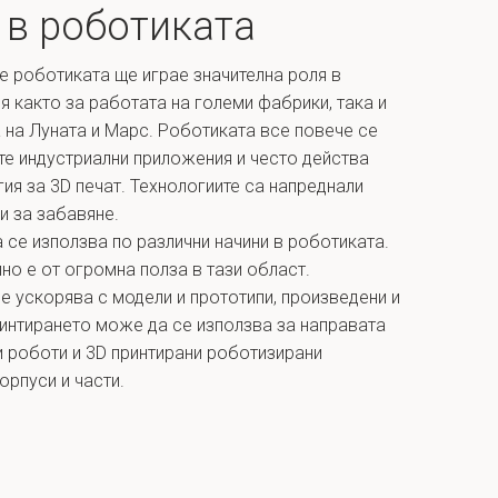
 в роботиката
че роботиката ще играе значителна роля в
я както за работата на големи фабрики, така и
 на Луната и Марс. Роботиката все повече се
е индустриални приложения и често действа
ия за 3D печат. Технологиите са напреднали
и за забавяне.
 се използва по различни начини в роботиката.
но е от огромна полза в тази област.
е ускорява с модели и прототипи, произведени и
ринтирането може да се използва за направата
 роботи и 3D принтирани роботизирани
орпуси и части.