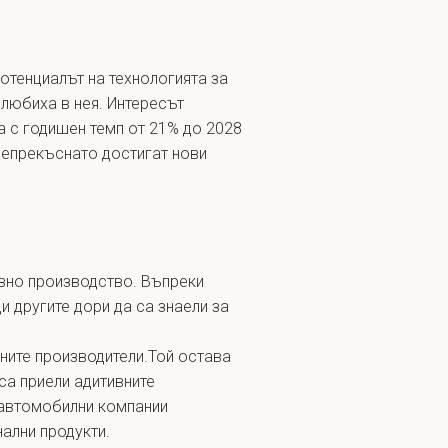
 потенциалът на технологията за
влюбиха в нея. Интересът
а с годишен темп от 21% до 2028
 непрекъснато достигат нови
ивно производство. Въпреки
и другите дори да са знаели за
ните производители.Той остава
са приели адитивните
 автомобилни компании
ални продукти.