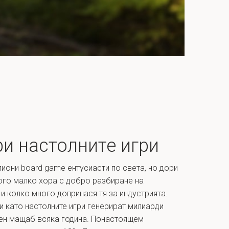
ри настолните игри
иони board game ентусиасти по света, но дори
ого малко хора с добро разбиране на
 и колко много допринася тя за индустрията.
и като настолните игри генерират милиарди
вен мащаб всяка година. Понастоящем