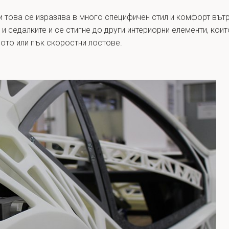
 това се изразява в много специфичен стил и комфорт вът
 и седалките и се стигне до други интериорни елементи, кои
ото или пък скоростни лостове.