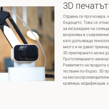
3D печатът
Отдавна се прогнозира, 
бъдещето. Това се отнас
за изграждане на селища
вкоренява в съвременнит
като допълваща технолог
много и не дават признац
3D принтирането може да
Прототипирането изначал
Развитието на продукта с
тествани по-бързо. 3D п
на високопроизводителни
крайници, модификации, к