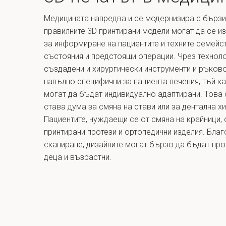
Медицината напредва и се модернизира с бързи
правилните 3D принтирани модели могат да се и
за информиране на пациентите и техните семейс
състояния и предстоящи операции. Чрез технол
създадени и хирургически инструменти и ръков
напълно специфични за пациента лечения, тъй к
могат да бъдат индивидуално адаптирани. Това
става дума за смяна на стави или за дентална хи
Пациентите, нуждаещи се от смяна на крайници,
принтирани протези и ортопедични изделия. Бла
сканиране, дизайните могат бързо да бъдат прое
деца и възрастни.