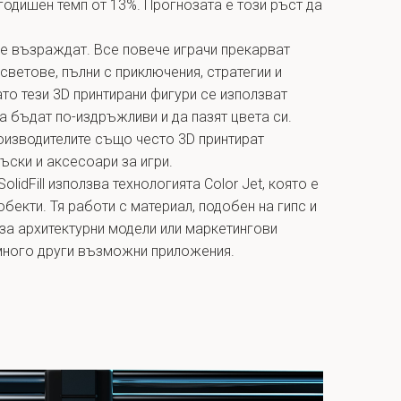
годишен темп от 13%. Прогнозата е този ръст да
се възраждат. Все повече играчи прекарват
светове, пълни с приключения, стратегии и
то тези 3D принтирани фигури се използват
а бъдат по-издръжливи и да пазят цвета си.
оизводителите също често 3D принтират
ъски и аксесоари за игри.
olidFill използва технологията Color Jet, която е
бекти. Тя работи с материал, подобен на гипс и
за архитектурни модели или маркетингови
много други възможни приложения.