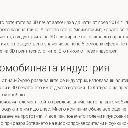
то патентите за 3D печат започнаха да изтичат през 2014 г.,
ого пазена тайна. А когато стана “мейнстрийм”, хората се 
ента, а индустрията за 3D принтиране се очаква да нараств
огия е от съществено значение за поне 5 основни сфери. Те
на 3D принт технологиите. Ето някои от тези индустрии:
томобилната индустрия
 от най-бързо развиващите се индустрии, използващи адит
ли и 3D печатането имат дълга история. Тя датира още пред
 той изобщо.
ючовият елемент, който привлече вниманието на автомобил
продуктите им и до днес. Много компании обаче все още не 
аване на прототипи. И все пак повечето големи и луксозни
о при разработването на високопроизводителни и функцион