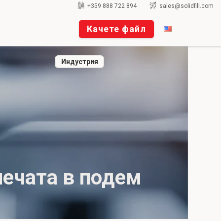
+359 888 722 894
sales@solidfill.com
Качете файл
Индустрия
печата в подем