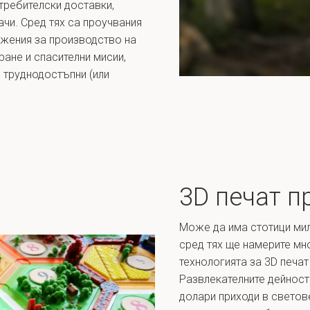
требителски доставки,
ачи. Сред тях са проучвания
ожения за производство на
ране и спасителни мисии,
и труднодостъпни (или
3D печат п
Може да има стотици мил
сред тях ще намерите мн
технологията за 3D печат
Развлекателните дейност
долари приходи в свето