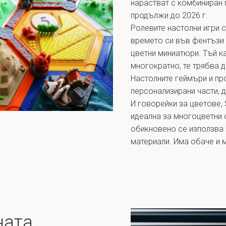
нарастват с комбиниран 
продължи до 2026 г.
Ролевите настолни игри 
времето си във фентъзи 
цветни миниатюри. Тъй ка
многократно, те трябва д
Настолните геймъри и пр
персонализирани части, д
И говорейки за цветове, S
идеална за многоцветни о
обикновено се използва 
материали. Има обаче и 
ната