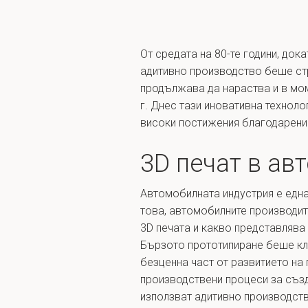
От средата на 80-те години, дока
адитивно производство беше стр
продължава да нараства и в мом
г. Днес тази иновативна технол
високи постижения благодарение 
3D печат в ав
Автомобилната индустрия е една
това, автомобилните производите
3D печата и какво представлява
Бързото прототипиране беше кл
безценна част от развитието на 
производствени процеси за създ
използват адитивно производств