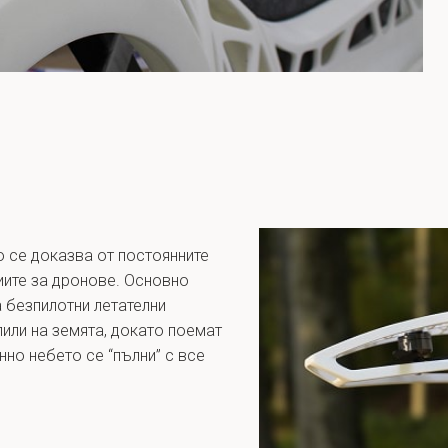
о се доказва от постоянните
иите за дронове. Основно
 безпилотни летателни
пили на земята, докато поемат
но небето се “пълни” с все